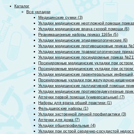
Каталог
Все укладки
Медицинские сумки (3)
Укладки медицинские неотложной помощи приказ
Укладки медицинские врача скорой помощи (6)
Реанимационные наборы приказ 1165н (5)
Укладки медицинские эпидемиологические (6)
Укладки медицинские противошоковые приказ №1
Укладки медицинские травматологические приказ
Укладки медицинские посиндромные приказ №213н
Посиндромные медицинские укладки при остром 
Посиндромные медицинские укладки при остром 
Укладки медицинские парентеральных инфекций, 
Посиндромные укладки при желудочно-кишечном 
Укладки медицинские паллиативной помощи прик
Укладки медицинские противопедикулезные прик
Аптечки первой помощи (универсальные) (7)
Наборы для врача общей практики (1)
Фельдшерские наборы (1)
Укладки экстренной личной профилактики (3)
Аптечки для дома (7)
Укладки общепрофильные (4)
Укладки при острой сердечно-сосудистой недоста