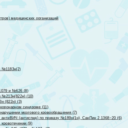
тров) медицинских организаций
 №1183н(2)
079 и №626 (8)
 №213н(822н) (10)
 (822н) (3)
коронарном синдроме (11)
нарушении мозгового кровообращения (7)
антиВИЧ (антиспид) по приказу №189н(1н), СанПин 2.1368−20 (6)
кровотечении (9)