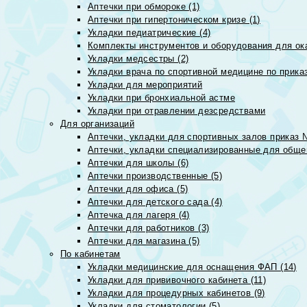
Аптечки при обмороке (1)
Аптечки при гипертоническом кризе (1)
Укладки педиатрические (4)
Комплекты инструментов и оборудования для ок
Укладки медсестры (2)
Укладки врача по спортивной медицине по прика
Укладки для мероприятий
Укладки при бронхиальной астме
Укладки при отравлении дезсредствами
Для организаций
Аптечки, укладки для спортивных залов приказ 
Аптечки, укладки специализированные для общеп
Аптечки для школы (6)
Аптечки производственные (5)
Аптечки для офиса (5)
Аптечки для детского сада (4)
Аптечка для лагеря (4)
Аптечки для работников (3)
Аптечки для магазина (5)
По кабинетам
Укладки медицинские для оснащения ФАП (14)
Укладки для прививочного кабинета (11)
Укладки для процедурных кабинетов (9)
Укладки для стоматологии (5)