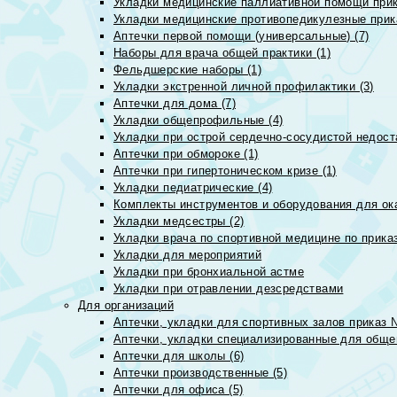
Укладки медицинские паллиативной помощи прик
Укладки медицинские противопедикулезные прик
Аптечки первой помощи (универсальные) (7)
Наборы для врача общей практики (1)
Фельдшерские наборы (1)
Укладки экстренной личной профилактики (3)
Аптечки для дома (7)
Укладки общепрофильные (4)
Укладки при острой сердечно-сосудистой недоста
Аптечки при обмороке (1)
Аптечки при гипертоническом кризе (1)
Укладки педиатрические (4)
Комплекты инструментов и оборудования для ок
Укладки медсестры (2)
Укладки врача по спортивной медицине по прика
Укладки для мероприятий
Укладки при бронхиальной астме
Укладки при отравлении дезсредствами
Для организаций
Аптечки, укладки для спортивных залов приказ 
Аптечки, укладки специализированные для общеп
Аптечки для школы (6)
Аптечки производственные (5)
Аптечки для офиса (5)