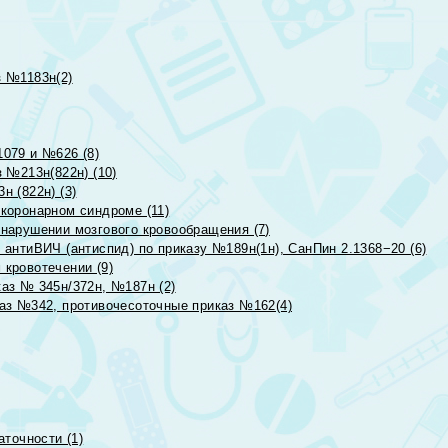
 №1183н(2)
079 и №626 (8)
 №213н(822н) (10)
 (822н) (3)
коронарном синдроме (11)
нарушении мозгового кровообращения (7)
антиВИЧ (антиспид) по приказу №189н(1н), СанПин 2.1368−20 (6)
кровотечении (9)
аз № 345н/372н, №187н (2)
аз №342, противочесоточные приказ №162(4)
точности (1)