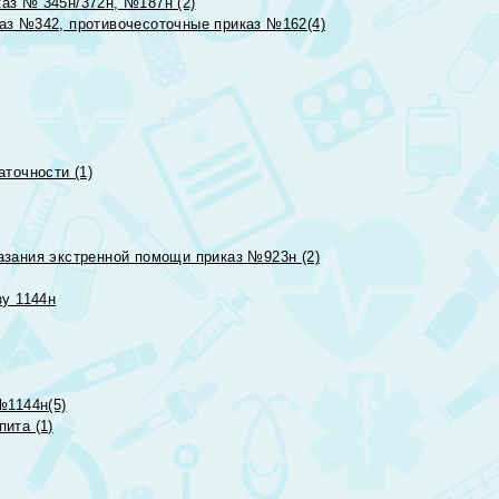
аз № 345н/372н, №187н (2)
аз №342, противочесоточные приказ №162(4)
точности (1)
азания экстренной помощи приказ №923н (2)
зу 1144н
№1144н(5)
ита (1)