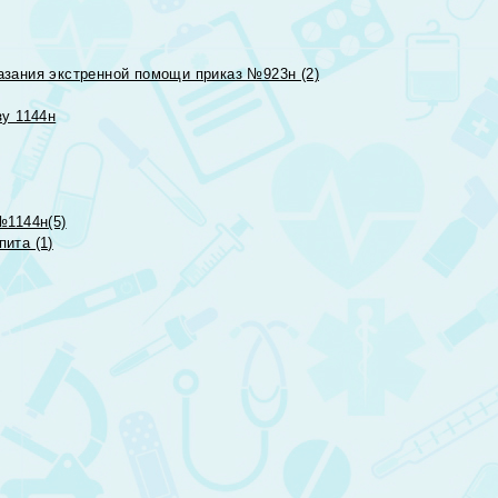
азания экстренной помощи приказ №923н (2)
зу 1144н
№1144н(5)
ита (1)