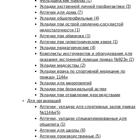
Фельдшерские наборы (1)
Укладки экстренной личной профилактики (3)
Аптечки для дома (7)
Укладки общепрофильные (4)
Укладки при острой сердечно-сосудистой
недостаточности (1)
Аптечки при обмороке (1)
Аптечки при гипертоническом кризе (1)
Укладки педиатрические (4)
Комплекты инструментов и оборудования для
оказания экстренной помощи приказ №923н (2)
Укладки медсестры (2)
Укладки врача по спортивной медицине по
приказу 1144н
Укладки для мероприятий
Укладки при бронхиальной астме
Укладки при отравлении дезсредствами
Для организаций
Аптечки, укладки для спортивных залов приказ
№1144н(5)
Аптечки, укладки специализированные для
общепита (1)
Аптечки для школы (6)
Аптечки производственные (5)