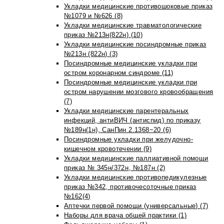
Укладки медицинские противошоковые приказ
№1079 и №626 (8)
Укладки медицинские травматологические
приказ №213н(822н) (10)
Укладки медицинские посиндромные приказ
№213н (822н) (3)
Посиндромные медицинские укладки при
остром коронарном синдроме (11)
Посиндромные медицинские укладки при
остром нарушении мозгового кровообращения
(7)
Укладки медицинские парентеральных
инфекций, антиВИЧ (антиспид) по приказу
№189н(1н), СанПин 2.1368−20 (6)
Посиндромные укладки при желудочно-
кишечном кровотечении (9)
Укладки медицинские паллиативной помощи
приказ № 345н/372н, №187н (2)
Укладки медицинские противопедикулезные
приказ №342, противочесоточные приказ
№162(4)
Аптечки первой помощи (универсальные) (7)
Наборы для врача общей практики (1)