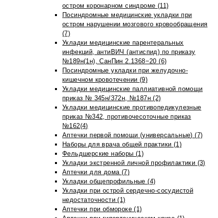
остром коронарном синдроме (11)
Посиндромные медицинские укладки при
остром нарушении мозгового кровообращения
(7)
Укладки медицинские парентеральных
инфекций, антиВИЧ (антиспид) по приказу
№189н(1н), СанПин 2.1368−20 (6)
Посиндромные укладки при желудочно-
кишечном кровотечении (9)
Укладки медицинские паллиативной помощи
приказ № 345н/372н, №187н (2)
Укладки медицинские противопедикулезные
приказ №342, противочесоточные приказ
№162(4)
Аптечки первой помощи (универсальные) (7)
Наборы для врача общей практики (1)
Фельдшерские наборы (1)
Укладки экстренной личной профилактики (3)
Аптечки для дома (7)
Укладки общепрофильные (4)
Укладки при острой сердечно-сосудистой
недостаточности (1)
Аптечки при обмороке (1)