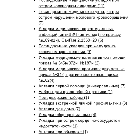
Посиндромные медицинские укладки при
остром коронарном синдроме (11)
Посиндромные медицинские укладки при
остром нарушении мозгового кровообращения
(7)
Укладки медицинские парентеральных
инфекций, антиВИЧ (антиспид) по приказу
№189н(1н), СанПин 2.1368−20 (6)
Посиндромные укладки при желудочно-
кишечном кровотечении (9)
Укладки медицинские паллиативной помощи
приказ № 345н/372н, №187н (2)
Укладки медицинские противопедикулезные
приказ №342, противочесоточные приказ
№162(4)
Аптечки первой помощи (универсальные) (7)
Наборы для врача общей практики (1)
Фельдшерские наборы (1)
Укладки экстренной личной профилактики (3)
Аптечки для дома (7)
Укладки общепрофильные (4)
Укладки при острой сердечно-сосудистой
недостаточности (1)
Аптечки при обмороке (1)