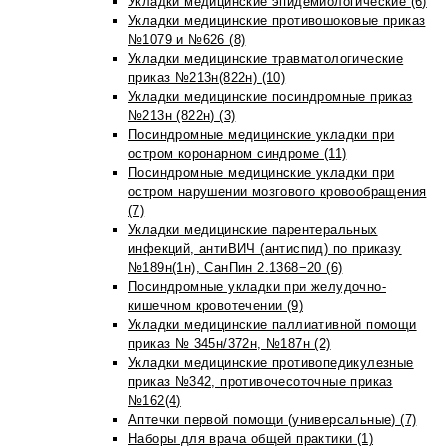
Укладки медицинские эпидемиологические (6)
Укладки медицинские противошоковые приказ
№1079 и №626 (8)
Укладки медицинские травматологические
приказ №213н(822н) (10)
Укладки медицинские посиндромные приказ
№213н (822н) (3)
Посиндромные медицинские укладки при
остром коронарном синдроме (11)
Посиндромные медицинские укладки при
остром нарушении мозгового кровообращения
(7)
Укладки медицинские парентеральных
инфекций, антиВИЧ (антиспид) по приказу
№189н(1н), СанПин 2.1368−20 (6)
Посиндромные укладки при желудочно-
кишечном кровотечении (9)
Укладки медицинские паллиативной помощи
приказ № 345н/372н, №187н (2)
Укладки медицинские противопедикулезные
приказ №342, противочесоточные приказ
№162(4)
Аптечки первой помощи (универсальные) (7)
Наборы для врача общей практики (1)