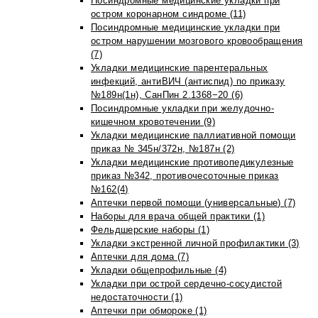
Посиндромные медицинские укладки при
остром коронарном синдроме (11)
Посиндромные медицинские укладки при
остром нарушении мозгового кровообращения
(7)
Укладки медицинские парентеральных
инфекций, антиВИЧ (антиспид) по приказу
№189н(1н), СанПин 2.1368−20 (6)
Посиндромные укладки при желудочно-
кишечном кровотечении (9)
Укладки медицинские паллиативной помощи
приказ № 345н/372н, №187н (2)
Укладки медицинские противопедикулезные
приказ №342, противочесоточные приказ
№162(4)
Аптечки первой помощи (универсальные) (7)
Наборы для врача общей практики (1)
Фельдшерские наборы (1)
Укладки экстренной личной профилактики (3)
Аптечки для дома (7)
Укладки общепрофильные (4)
Укладки при острой сердечно-сосудистой
недостаточности (1)
Аптечки при обмороке (1)