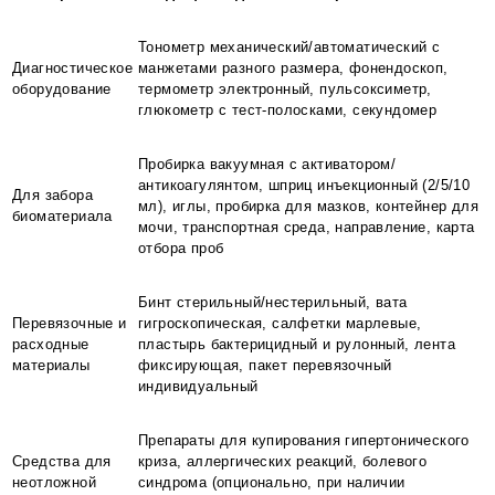
Тонометр механический/автоматический с
Диагностическое
манжетами разного размера, фонендоскоп,
оборудование
термометр электронный, пульсоксиметр,
глюкометр с тест-полосками, секундомер
Пробирка вакуумная с активатором/
антикоагулянтом, шприц инъекционный (2/5/10
Для забора
мл), иглы, пробирка для мазков, контейнер для
биоматериала
мочи, транспортная среда, направление, карта
отбора проб
Бинт стерильный/нестерильный, вата
Перевязочные и
гигроскопическая, салфетки марлевые,
расходные
пластырь бактерицидный и рулонный, лента
материалы
фиксирующая, пакет перевязочный
индивидуальный
Препараты для купирования гипертонического
Средства для
криза, аллергических реакций, болевого
неотложной
синдрома (опционально, при наличии