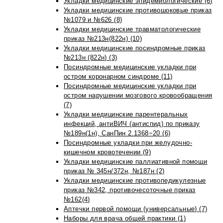
Укладки медицинские эпидемиологические (6)
Укладки медицинские противошоковые приказ
№1079 и №626 (8)
Укладки медицинские травматологические
приказ №213н(822н) (10)
Укладки медицинские посиндромные приказ
№213н (822н) (3)
Посиндромные медицинские укладки при
остром коронарном синдроме (11)
Посиндромные медицинские укладки при
остром нарушении мозгового кровообращения
(7)
Укладки медицинские парентеральных
инфекций, антиВИЧ (антиспид) по приказу
№189н(1н), СанПин 2.1368−20 (6)
Посиндромные укладки при желудочно-
кишечном кровотечении (9)
Укладки медицинские паллиативной помощи
приказ № 345н/372н, №187н (2)
Укладки медицинские противопедикулезные
приказ №342, противочесоточные приказ
№162(4)
Аптечки первой помощи (универсальные) (7)
Наборы для врача общей практики (1)