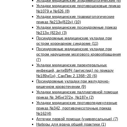
Укладки медицинские эпидемиологические (6)
Укладки медицинские противошоковые приказ
№1079 и №626 (8)
Укладки медицинские травматологические
приказ №213н(822н) (10)
Укладки медицинские посиндромные приказ
№213н (822н) (3)
Посиндромные медицинские укладки при
остром коронарном синдроме (11)
Посиндромные медицинские укладки при
остром нарушении мозгового кровообращения
(7)
Укладки медицинские парентеральных
инфекций, антиВИЧ (антиспид) по приказу
№189н(1н), СанПин 2.1368−20 (6)
Посиндромные укладки при желудочно-
кишечном кровотечении (9)
Укладки медицинские паллиативной помощи
приказ № 345н/372н, №187н (2)
Укладки медицинские противопедикулезные
приказ №342, противочесоточные приказ
№162(4)
Аптечки первой помощи (универсальные) (7)
Наборы для врача общей практики (1)