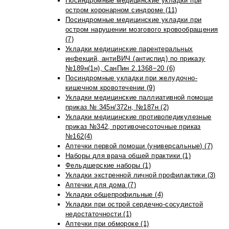
Посиндромные медицинские укладки при
остром коронарном синдроме (11)
Посиндромные медицинские укладки при
остром нарушении мозгового кровообращения
(7)
Укладки медицинские парентеральных
инфекций, антиВИЧ (антиспид) по приказу
№189н(1н), СанПин 2.1368−20 (6)
Посиндромные укладки при желудочно-
кишечном кровотечении (9)
Укладки медицинские паллиативной помощи
приказ № 345н/372н, №187н (2)
Укладки медицинские противопедикулезные
приказ №342, противочесоточные приказ
№162(4)
Аптечки первой помощи (универсальные) (7)
Наборы для врача общей практики (1)
Фельдшерские наборы (1)
Укладки экстренной личной профилактики (3)
Аптечки для дома (7)
Укладки общепрофильные (4)
Укладки при острой сердечно-сосудистой
недостаточности (1)
Аптечки при обмороке (1)