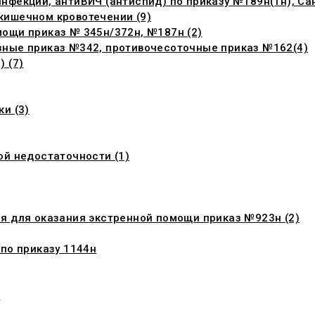
фекций, антиВИЧ (антиспид) по приказу №189н(1н), Сан
кишечном кровотечении (9)
ощи приказ № 345н/372н, №187н (2)
зные приказ №342, противочесоточные приказ №162(4)
 (7)
и (3)
ой недостаточности (1)
я для оказания экстренной помощи приказ №923н (2)
по приказу 1144н
и