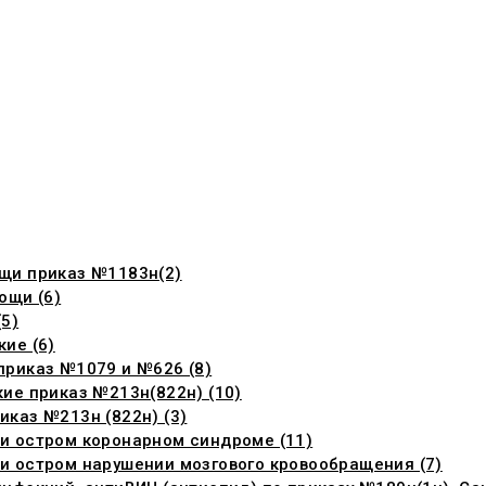
щи приказ №1183н(2)
ощи (6)
5)
ие (6)
риказ №1079 и №626 (8)
ие приказ №213н(822н) (10)
каз №213н (822н) (3)
и остром коронарном синдроме (11)
 остром нарушении мозгового кровообращения (7)