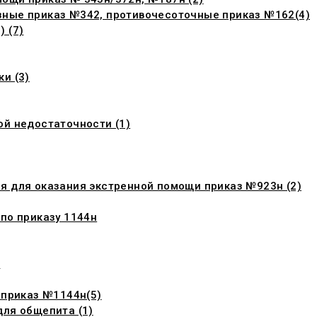
зные приказ №342, противочесоточные приказ №162(4)
 (7)
и (3)
ой недостаточности (1)
я для оказания экстренной помощи приказ №923н (2)
по приказу 1144н
и
 приказ №1144н(5)
для общепита (1)