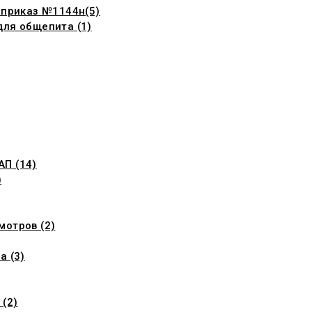
 приказ №1144н(5)
для общепита (1)
П (14)
)
мотров (2)
а (3)
 (2)