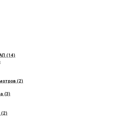
П (14)
)
мотров (2)
а (3)
 (2)