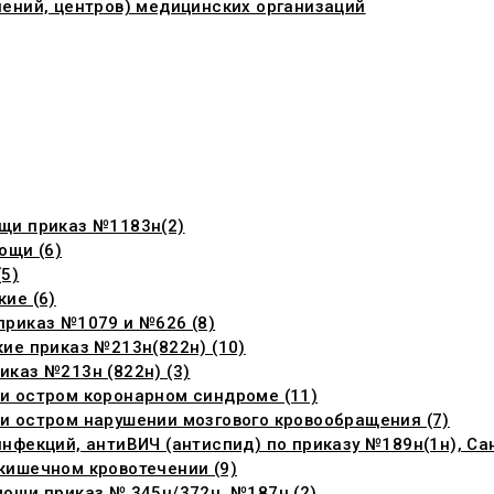
ений, центров) медицинских организаций
щи приказ №1183н(2)
ощи (6)
5)
ие (6)
риказ №1079 и №626 (8)
ие приказ №213н(822н) (10)
каз №213н (822н) (3)
и остром коронарном синдроме (11)
 остром нарушении мозгового кровообращения (7)
фекций, антиВИЧ (антиспид) по приказу №189н(1н), Сан
кишечном кровотечении (9)
ощи приказ № 345н/372н, №187н (2)