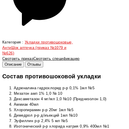
Категория :
Укладки противошоковые,
АнтиШок аптечка (приказ №1079 и
№626)
Смотреть приказ
Смотреть спецификацию
Описание
Отзывы
Состав противошоковой укладки
Адреналина гидрохлорид р-р 0,1% 1мл №5
Мезатон амп 1% 1,0 № 10
Дексаметазон 4 мг/мл 1,0 №10 (Преднизолон 1,0)
Аммиак 40мл
Хлоропирамин р-р 20мг 1мл №5
Димедрол р-р д/иъекций 1мл №10
Эуфиллин р-р 2,4% 5 мл №5
Изотонический р-р хлорида натрия 0,9% 400мл №1