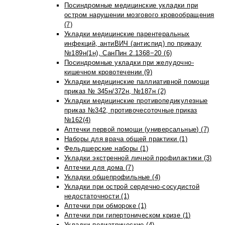
Посиндромные медицинские укладки при
остром нарушении мозгового кровообращения
(7)
Укладки медицинские парентеральных
инфекций, антиВИЧ (антиспид) по приказу
№189н(1н), СанПин 2.1368−20 (6)
Посиндромные укладки при желудочно-
кишечном кровотечении (9)
Укладки медицинские паллиативной помощи
приказ № 345н/372н, №187н (2)
Укладки медицинские противопедикулезные
приказ №342, противочесоточные приказ
№162(4)
Аптечки первой помощи (универсальные) (7)
Наборы для врача общей практики (1)
Фельдшерские наборы (1)
Укладки экстренной личной профилактики (3)
Аптечки для дома (7)
Укладки общепрофильные (4)
Укладки при острой сердечно-сосудистой
недостаточности (1)
Аптечки при обмороке (1)
Аптечки при гипертоническом кризе (1)
Укладки педиатрические (4)