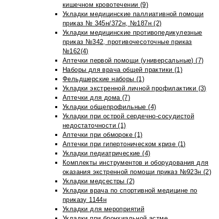
кишечном кровотечении (9)
Укладки медицинские паллиативной помощи
приказ № 345н/372н, №187н (2)
Укладки медицинские противопедикулезные
приказ №342, противочесоточные приказ
№162(4)
Аптечки первой помощи (универсальные) (7)
Наборы для врача общей практики (1)
Фельдшерские наборы (1)
Укладки экстренной личной профилактики (3)
Аптечки для дома (7)
Укладки общепрофильные (4)
Укладки при острой сердечно-сосудистой
недостаточности (1)
Аптечки при обмороке (1)
Аптечки при гипертоническом кризе (1)
Укладки педиатрические (4)
Комплекты инструментов и оборудования для
оказания экстренной помощи приказ №923н (2)
Укладки медсестры (2)
Укладки врача по спортивной медицине по
приказу 1144н
Укладки для мероприятий
Укладки при бронхиальной астме