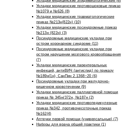
Укладки медицинские эпидемиологические (6)
Укладки медицинские противошоковые приказ
№1079 и №626 (8)
Укладки медицинские травматологические
приказ №213н(822н) (10)
Укладки медицинские посиндромные приказ
№213н (822н) (3)
Посиндромные медицинские укладки при
остром коронарном синдроме (11)
Посиндромные медицинские укладки при
остром нарушении мозгового кровообращения
(7)
Укладки медицинские парентеральных
инфекций, антиВИЧ (антиспид) по приказу
№189н(1н), СанПин 2.1368−20 (6)
Посиндромные укладки при желудочно-
кишечном кровотечении (9)
Укладки медицинские паллиативной помощи
приказ № 345н/372н, №187н (2)
Укладки медицинские противопедикулезные
приказ №342, противочесоточные приказ
№162(4)
Аптечки первой помощи (универсальные) (7)
Наборы для врача общей практики (1)