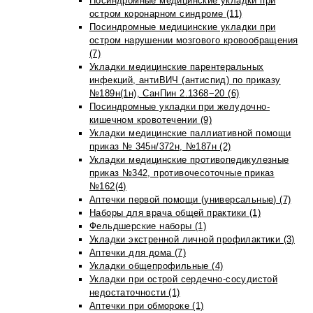
Посиндромные медицинские укладки при
остром коронарном синдроме (11)
Посиндромные медицинские укладки при
остром нарушении мозгового кровообращения
(7)
Укладки медицинские парентеральных
инфекций, антиВИЧ (антиспид) по приказу
№189н(1н), СанПин 2.1368−20 (6)
Посиндромные укладки при желудочно-
кишечном кровотечении (9)
Укладки медицинские паллиативной помощи
приказ № 345н/372н, №187н (2)
Укладки медицинские противопедикулезные
приказ №342, противочесоточные приказ
№162(4)
Аптечки первой помощи (универсальные) (7)
Наборы для врача общей практики (1)
Фельдшерские наборы (1)
Укладки экстренной личной профилактики (3)
Аптечки для дома (7)
Укладки общепрофильные (4)
Укладки при острой сердечно-сосудистой
недостаточности (1)
Аптечки при обмороке (1)