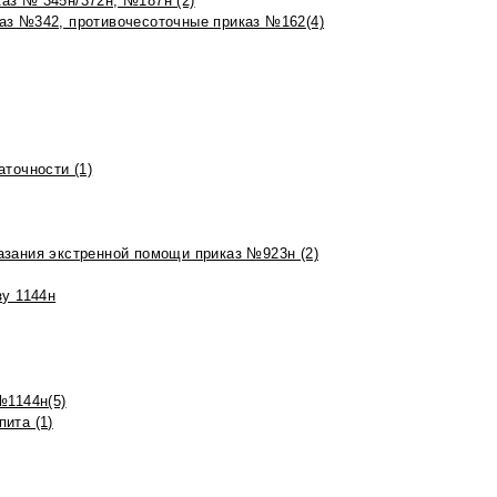
аз № 345н/372н, №187н (2)
аз №342, противочесоточные приказ №162(4)
точности (1)
азания экстренной помощи приказ №923н (2)
зу 1144н
№1144н(5)
ита (1)