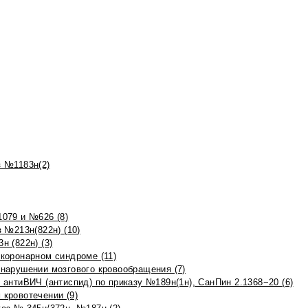
 №1183н(2)
079 и №626 (8)
 №213н(822н) (10)
 (822н) (3)
коронарном синдроме (11)
нарушении мозгового кровообращения (7)
антиВИЧ (антиспид) по приказу №189н(1н), СанПин 2.1368−20 (6)
кровотечении (9)