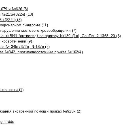
079 и №626 (8)
 №213н(822н) (10)
 (822н) (3)
коронарном синдроме (11)
нарушении мозгового кровообращения (7)
антиВИЧ (антиспид) по приказу №189н(1н), СанПин 2.1368−20 (6)
кровотечении (9)
аз № 345н/372н, №187н (2)
аз №342, противочесоточные приказ №162(4)
точности (1)
азания экстренной помощи приказ №923н (2)
зу 1144н