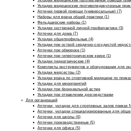
Укладки медицинские паллиативной помощи прик
Укладки медицинские противопедикулезные прик
Аптечки первой помощи (универсальные) (7)
Наборы для врача общей практики (1)
Фельдшерские наборы (1)
Укладки экстренной личной профилактики (3)
Аптечки для дома (7)
Укладки общепрофильные (4)
Укладки при острой сердечно-сосудистой недоста
Аптечки при обмороке (1)
Аптечки при гипертоническом кризе (1)
Укладки педиатрические (4)
Комплекты инструментов и оборудования для ок
Укладки медсестры (2)
Укладки врача по спортивной медицине по прика
Укладки для мероприятий
Укладки при бронхиальной астме
Укладки при отравлении дезсредствами
Для организаций
Аптечки, укладки для спортивных залов приказ 
Аптечки, укладки специализированные для общеп
Аптечки для школы (6)
Аптечки производственные (5)
Аптечки для офиса (5)