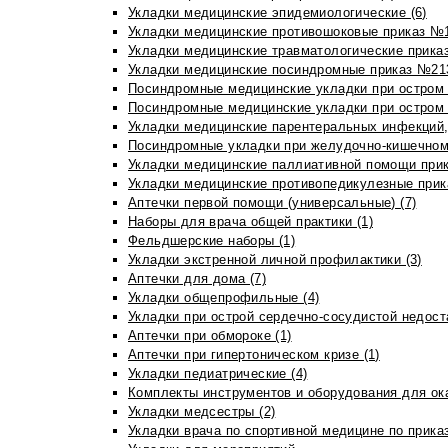
Укладки медицинские эпидемиологические (6)
Укладки медицинские противошоковые приказ №1
Укладки медицинские травматологические приказ
Укладки медицинские посиндромные приказ №213н
Посиндромные медицинские укладки при остром 
Посиндромные медицинские укладки при остром 
Укладки медицинские парентеральных инфекций, 
Посиндромные укладки при желудочно-кишечном 
Укладки медицинские паллиативной помощи прик
Укладки медицинские противопедикулезные прик
Аптечки первой помощи (универсальные) (7)
Наборы для врача общей практики (1)
Фельдшерские наборы (1)
Укладки экстренной личной профилактики (3)
Аптечки для дома (7)
Укладки общепрофильные (4)
Укладки при острой сердечно-сосудистой недоста
Аптечки при обмороке (1)
Аптечки при гипертоническом кризе (1)
Укладки педиатрические (4)
Комплекты инструментов и оборудования для ок
Укладки медсестры (2)
Укладки врача по спортивной медицине по прика