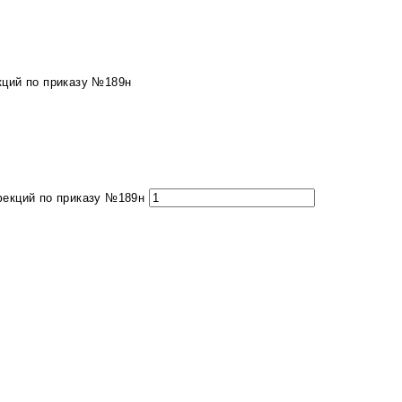
кций по приказу №189н
фекций по приказу №189н