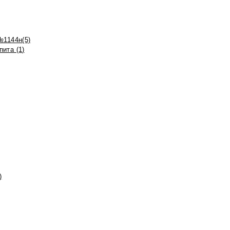
№1144н(5)
ита (1)
)