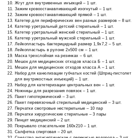
Жгут для внутривенных инъекций – 1 шт.
Зажим кровоостанавливающий изогнутый – 1 шт.
Зажим кровоостанавливающий прямой – 1 шт.
Катетер для периферических вен разных размеров – 8 шт.
Катетер уретральный детский стерильный – 1 шт.
Катетер уретральный женский стерильный – 1 шт.
Катетер уретральный мужской стерильный – 1 шт.
Лейкопластырь бактерицидный размер 1,9х7,2 – 5 шт.
Лейкопластырь в рулоне 2х500 см – 1 шт.
Маска трехслойная на резинках – 6 шт.
Мешок для медицинских отходов класса Б – 1 шт.
Мешок для медицинских отходов класса А – 1 шт.
Набор для канюлизации губчатых костей (Шприц-пистолет
для внутрикостных инъекций) – 1 шт.
Набор для катетеризации центральных вен – 1 шт.
Ножницы для разрезания повязок – 1 шт.
Пакет гипотермический – 3 шт.
Пакет перевязочный стерильный медицинский – 3 шт.
Перчатки смотровые нестерильные – 10 пар
Перчатки хирургические стерильные – 3 пары
Пинцет медицинский – 2 шт.
Покрывало спасательное 160х210 – 1 шт.
Салфетка спиртовая – 20 шт.
Средство антисептическое с перекисью водорода – 3 шт.