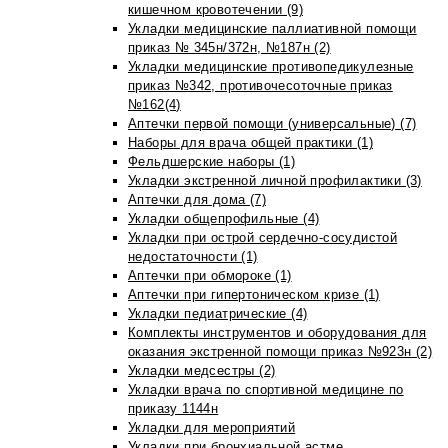
кишечном кровотечении (9)
Укладки медицинские паллиативной помощи
приказ № 345н/372н, №187н (2)
Укладки медицинские противопедикулезные
приказ №342, противочесоточные приказ
№162(4)
Аптечки первой помощи (универсальные) (7)
Наборы для врача общей практики (1)
Фельдшерские наборы (1)
Укладки экстренной личной профилактики (3)
Аптечки для дома (7)
Укладки общепрофильные (4)
Укладки при острой сердечно-сосудистой
недостаточности (1)
Аптечки при обмороке (1)
Аптечки при гипертоническом кризе (1)
Укладки педиатрические (4)
Комплекты инструментов и оборудования для
оказания экстренной помощи приказ №923н (2)
Укладки медсестры (2)
Укладки врача по спортивной медицине по
приказу 1144н
Укладки для мероприятий
Укладки при бронхиальной астме