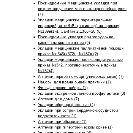
Посиндромные медицинские укладки при
остром нарушении мозгового кровообращения
(7)
Укладки медицинские парентеральных
инфекций, антиВИЧ (антиспид) по приказу
№189н(1н), СанПин 2.1368−20 (6)
Посиндромные укладки при желудочно-
кишечном кровотечении (9)
Укладки медицинские паллиативной помощи
приказ № 345н/372н, №187н (2)
Укладки медицинские противопедикулезные
приказ №342, противочесоточные приказ
№162(4)
Аптечки первой помощи (универсальные) (7)
Наборы для врача общей практики (1)
Фельдшерские наборы (1)
Укладки экстренной личной профилактики (3)
Аптечки для дома (7)
Укладки общепрофильные (4)
Укладки при острой сердечно-сосудистой
недостаточности (1)
Аптечки при обмороке (1)
Аптечки при гипертоническом кризе (1)
Укладки педиатрические (4)