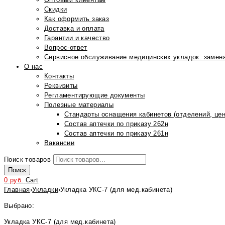
Скидки
Как оформить заказ
Доставка и оплата
Гарантии и качество
Вопрос-ответ
Сервисное обслуживание медицинских укладок: замена
О нас
Контакты
Реквизиты
Регламентирующие документы
Полезные материалы
Стандарты оснащения кабинетов (отделений, цен
Состав аптечки по приказу 262н
Состав аптечки по приказу 261н
Вакансии
Поиск товаров
Поиск
0
руб.
Cart
Главная
›
Укладки
›
Укладка УКС-7 (для мед.кабинета)
Выбрано:
Укладка УКС-7 (для мед.кабинета)