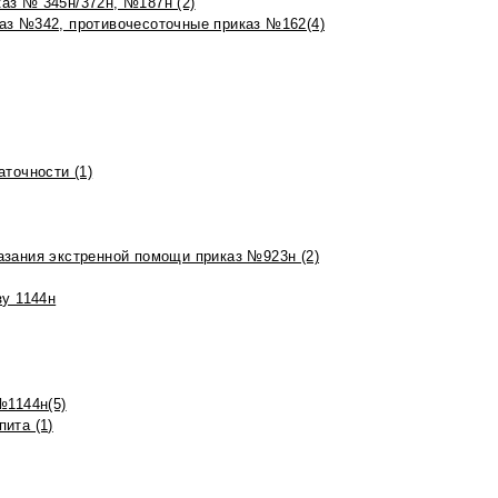
аз № 345н/372н, №187н (2)
аз №342, противочесоточные приказ №162(4)
точности (1)
азания экстренной помощи приказ №923н (2)
зу 1144н
№1144н(5)
ита (1)