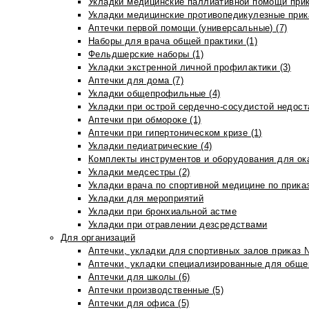
Укладки медицинские паллиативной помощи прик
Укладки медицинские противопедикулезные прик
Аптечки первой помощи (универсальные) (7)
Наборы для врача общей практики (1)
Фельдшерские наборы (1)
Укладки экстренной личной профилактики (3)
Аптечки для дома (7)
Укладки общепрофильные (4)
Укладки при острой сердечно-сосудистой недоста
Аптечки при обмороке (1)
Аптечки при гипертоническом кризе (1)
Укладки педиатрические (4)
Комплекты инструментов и оборудования для ок
Укладки медсестры (2)
Укладки врача по спортивной медицине по прика
Укладки для мероприятий
Укладки при бронхиальной астме
Укладки при отравлении дезсредствами
Для организаций
Аптечки, укладки для спортивных залов приказ 
Аптечки, укладки специализированные для общеп
Аптечки для школы (6)
Аптечки производственные (5)
Аптечки для офиса (5)