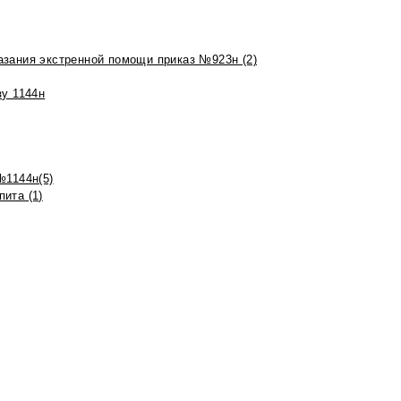
азания экстренной помощи приказ №923н (2)
зу 1144н
№1144н(5)
ита (1)