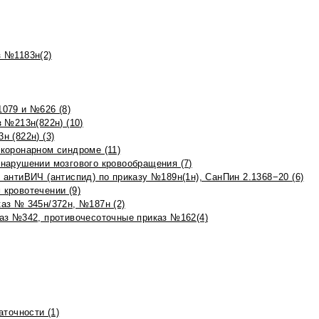
 №1183н(2)
079 и №626 (8)
 №213н(822н) (10)
 (822н) (3)
коронарном синдроме (11)
нарушении мозгового кровообращения (7)
антиВИЧ (антиспид) по приказу №189н(1н), СанПин 2.1368−20 (6)
кровотечении (9)
аз № 345н/372н, №187н (2)
аз №342, противочесоточные приказ №162(4)
точности (1)