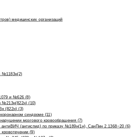
тров) медицинских организаций
 №1183н(2)
079 и №626 (8)
 №213н(822н) (10)
 (822н) (3)
коронарном синдроме (11)
нарушении мозгового кровообращения (7)
антиВИЧ (антиспид) по приказу №189н(1н), СанПин 2.1368−20 (6)
кровотечении (9)