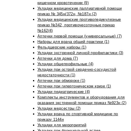
кишечном кровотечении (9)
Укладки медицинские паллиативной помощи
приказ № 345н/372н, №187н (2)
Укладки медицинские противопедикулезные
приказ №342, противочесоточные приказ
№162(4)
Аптечки первой помощи (универсальные) (7)
Наборы для врача общей практики (1)
Фельдшерские наборы (1)
Укладки экстренной личной профилактики (3)
Аптечки для дома (7)
Укладки общепрофильные (4)
Укладки при острой сердечно-сосудистой
недостаточности (1)
Аптечки при обмороке (1)
Аптечки при гипертоническом кризе (1)
Укладки педиатрические (4)
Комплекты инструментов и оборудования для
оказания экстренной помощи приказ №923н (2)
Укладки медсестры (2)
Укладки врача по спортивной медицине по
приказу 1144н
Укладки для мероприятий
Укладки при бронхиальной астме