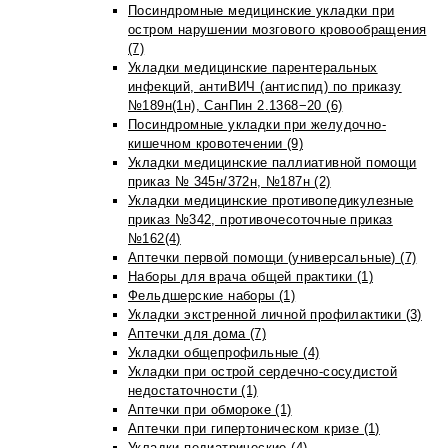
Посиндромные медицинские укладки при
остром нарушении мозгового кровообращения
(7)
Укладки медицинские парентеральных
инфекций, антиВИЧ (антиспид) по приказу
№189н(1н), СанПин 2.1368−20 (6)
Посиндромные укладки при желудочно-
кишечном кровотечении (9)
Укладки медицинские паллиативной помощи
приказ № 345н/372н, №187н (2)
Укладки медицинские противопедикулезные
приказ №342, противочесоточные приказ
№162(4)
Аптечки первой помощи (универсальные) (7)
Наборы для врача общей практики (1)
Фельдшерские наборы (1)
Укладки экстренной личной профилактики (3)
Аптечки для дома (7)
Укладки общепрофильные (4)
Укладки при острой сердечно-сосудистой
недостаточности (1)
Аптечки при обмороке (1)
Аптечки при гипертоническом кризе (1)
Укладки педиатрические (4)