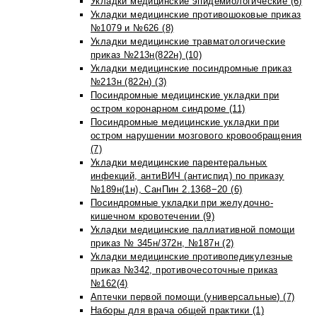
Укладки медицинские эпидемиологические (6)
Укладки медицинские противошоковые приказ
№1079 и №626 (8)
Укладки медицинские травматологические
приказ №213н(822н) (10)
Укладки медицинские посиндромные приказ
№213н (822н) (3)
Посиндромные медицинские укладки при
остром коронарном синдроме (11)
Посиндромные медицинские укладки при
остром нарушении мозгового кровообращения
(7)
Укладки медицинские парентеральных
инфекций, антиВИЧ (антиспид) по приказу
№189н(1н), СанПин 2.1368−20 (6)
Посиндромные укладки при желудочно-
кишечном кровотечении (9)
Укладки медицинские паллиативной помощи
приказ № 345н/372н, №187н (2)
Укладки медицинские противопедикулезные
приказ №342, противочесоточные приказ
№162(4)
Аптечки первой помощи (универсальные) (7)
Наборы для врача общей практики (1)