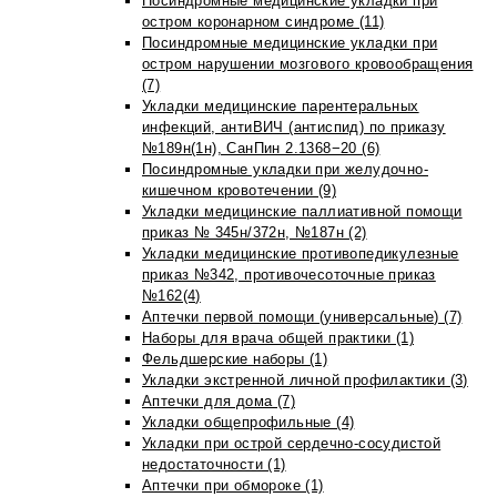
Посиндромные медицинские укладки при
остром коронарном синдроме (11)
Посиндромные медицинские укладки при
остром нарушении мозгового кровообращения
(7)
Укладки медицинские парентеральных
инфекций, антиВИЧ (антиспид) по приказу
№189н(1н), СанПин 2.1368−20 (6)
Посиндромные укладки при желудочно-
кишечном кровотечении (9)
Укладки медицинские паллиативной помощи
приказ № 345н/372н, №187н (2)
Укладки медицинские противопедикулезные
приказ №342, противочесоточные приказ
№162(4)
Аптечки первой помощи (универсальные) (7)
Наборы для врача общей практики (1)
Фельдшерские наборы (1)
Укладки экстренной личной профилактики (3)
Аптечки для дома (7)
Укладки общепрофильные (4)
Укладки при острой сердечно-сосудистой
недостаточности (1)
Аптечки при обмороке (1)