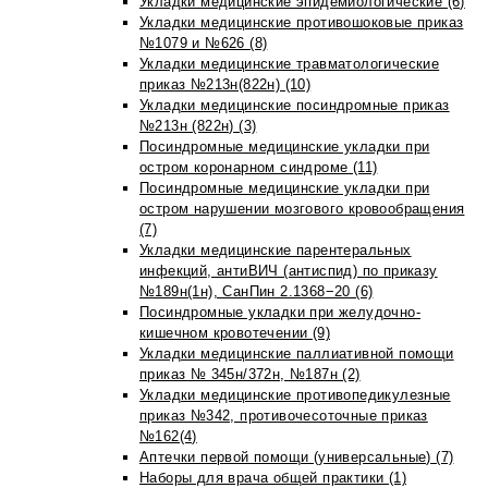
Укладки медицинские эпидемиологические (6)
Укладки медицинские противошоковые приказ
№1079 и №626 (8)
Укладки медицинские травматологические
приказ №213н(822н) (10)
Укладки медицинские посиндромные приказ
№213н (822н) (3)
Посиндромные медицинские укладки при
остром коронарном синдроме (11)
Посиндромные медицинские укладки при
остром нарушении мозгового кровообращения
(7)
Укладки медицинские парентеральных
инфекций, антиВИЧ (антиспид) по приказу
№189н(1н), СанПин 2.1368−20 (6)
Посиндромные укладки при желудочно-
кишечном кровотечении (9)
Укладки медицинские паллиативной помощи
приказ № 345н/372н, №187н (2)
Укладки медицинские противопедикулезные
приказ №342, противочесоточные приказ
№162(4)
Аптечки первой помощи (универсальные) (7)
Наборы для врача общей практики (1)