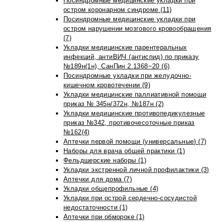
Посиндромные медицинские укладки при
остром коронарном синдроме (11)
Посиндромные медицинские укладки при
остром нарушении мозгового кровообращения
(7)
Укладки медицинские парентеральных
инфекций, антиВИЧ (антиспид) по приказу
№189н(1н), СанПин 2.1368−20 (6)
Посиндромные укладки при желудочно-
кишечном кровотечении (9)
Укладки медицинские паллиативной помощи
приказ № 345н/372н, №187н (2)
Укладки медицинские противопедикулезные
приказ №342, противочесоточные приказ
№162(4)
Аптечки первой помощи (универсальные) (7)
Наборы для врача общей практики (1)
Фельдшерские наборы (1)
Укладки экстренной личной профилактики (3)
Аптечки для дома (7)
Укладки общепрофильные (4)
Укладки при острой сердечно-сосудистой
недостаточности (1)
Аптечки при обмороке (1)