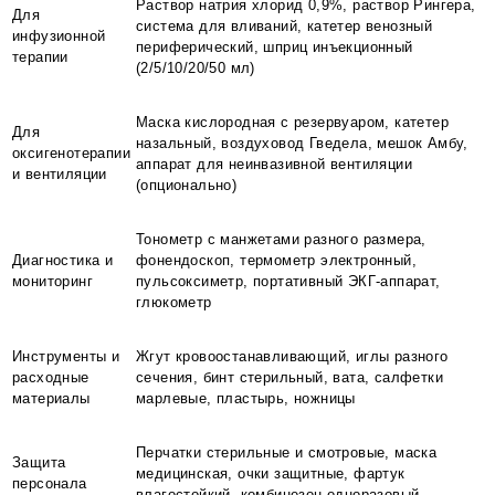
Раствор натрия хлорид 0,9%, раствор Рингера,
Для
система для вливаний, катетер венозный
инфузионной
периферический, шприц инъекционный
терапии
(2/5/10/20/50 мл)
Маска кислородная с резервуаром, катетер
Для
назальный, воздуховод Гведела, мешок Амбу,
оксигенотерапии
аппарат для неинвазивной вентиляции
и вентиляции
(опционально)
Тонометр с манжетами разного размера,
Диагностика и
фонендоскоп, термометр электронный,
мониторинг
пульсоксиметр, портативный ЭКГ-аппарат,
глюкометр
Инструменты и
Жгут кровоостанавливающий, иглы разного
расходные
сечения, бинт стерильный, вата, салфетки
материалы
марлевые, пластырь, ножницы
Перчатки стерильные и смотровые, маска
Защита
медицинская, очки защитные, фартук
персонала
влагостойкий, комбинезон одноразовый