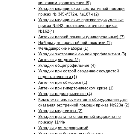
кишечном кровотечении (9)
Укладки медицинские паллиативной помощи
приказ № 345н/372н, №187н (2)
Укладки медицинские противопедикулезные
приказ №342, противочесоточные приказ
№162(4)
Аптечки первой помощи (универсальные) (7)
Наборы для врача общей практики (1)
Фельдшерские наборы (1)
Укладки экстренной личной профилактики (3)
Аптечки для дома (7)
Укладки общепрофильные (4)
Укладки при острой сердечно-сосудистой
недостаточности (1)
Аптечки при обмороке (1)
Аптечки при гипертоническом кризе (1)
Укладки педиатрические (4)
Комплекты инструментов и оборудования для
оказания экстренной помощи приказ №923н (2)
Укладки медсестры (2)
Укладки врача по спортивной медицине по
приказу 1144н
Укладки для мероприятий
Укладки при бронхиальной астме