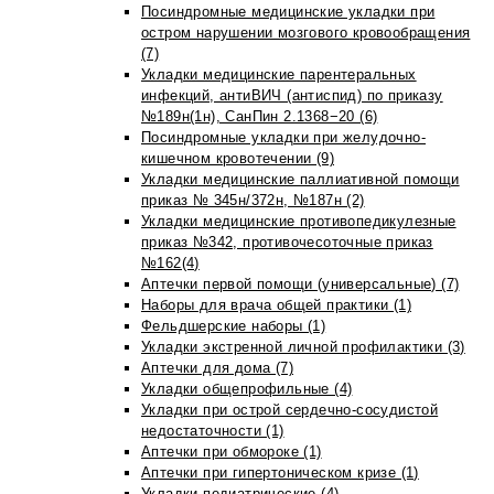
Посиндромные медицинские укладки при
остром нарушении мозгового кровообращения
(7)
Укладки медицинские парентеральных
инфекций, антиВИЧ (антиспид) по приказу
№189н(1н), СанПин 2.1368−20 (6)
Посиндромные укладки при желудочно-
кишечном кровотечении (9)
Укладки медицинские паллиативной помощи
приказ № 345н/372н, №187н (2)
Укладки медицинские противопедикулезные
приказ №342, противочесоточные приказ
№162(4)
Аптечки первой помощи (универсальные) (7)
Наборы для врача общей практики (1)
Фельдшерские наборы (1)
Укладки экстренной личной профилактики (3)
Аптечки для дома (7)
Укладки общепрофильные (4)
Укладки при острой сердечно-сосудистой
недостаточности (1)
Аптечки при обмороке (1)
Аптечки при гипертоническом кризе (1)
Укладки педиатрические (4)