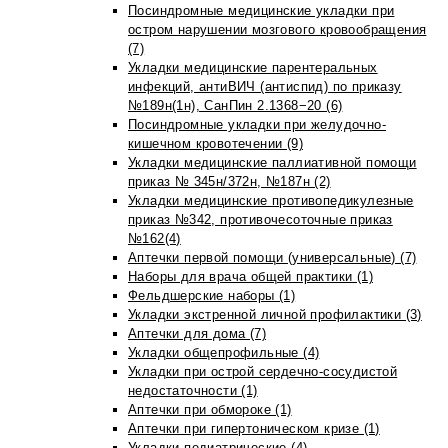
Посиндромные медицинские укладки при
остром нарушении мозгового кровообращения
(7)
Укладки медицинские парентеральных
инфекций, антиВИЧ (антиспид) по приказу
№189н(1н), СанПин 2.1368−20 (6)
Посиндромные укладки при желудочно-
кишечном кровотечении (9)
Укладки медицинские паллиативной помощи
приказ № 345н/372н, №187н (2)
Укладки медицинские противопедикулезные
приказ №342, противочесоточные приказ
№162(4)
Аптечки первой помощи (универсальные) (7)
Наборы для врача общей практики (1)
Фельдшерские наборы (1)
Укладки экстренной личной профилактики (3)
Аптечки для дома (7)
Укладки общепрофильные (4)
Укладки при острой сердечно-сосудистой
недостаточности (1)
Аптечки при обмороке (1)
Аптечки при гипертоническом кризе (1)
Укладки педиатрические (4)