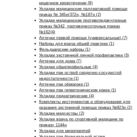
кишечном кровотечении (9)
Укладки медицинские паллиативной помощи
приказ № 345н/372н, №187н (2)
Укладки медицинские противопедикулезные
приказ №342, противочесоточные приказ
№162(4)
Аптечки первой помощи (универсальные) (7)
Наборы для врача общей практики (1)
Фельдшерские наборы (1)
Укладки экстренной личной профилактики (3)
Аптечки для дома (7)
Укладки общепрофильные (4)
Укладки при острой сердечно-сосудистой
недостаточности (1)
Аптечки при обмороке (1)
Аптечки при гипертоническом кризе (1)
Укладки педиатрические (4)
Комплекты инструментов и оборудования для
оказания экстренной помощи приказ №923н (2)
Укладки медсестры (2)
Укладки врача по спортивной медицине по
приказу 1144н
Укладки для мероприятий
Укладки при бронхиальной астме