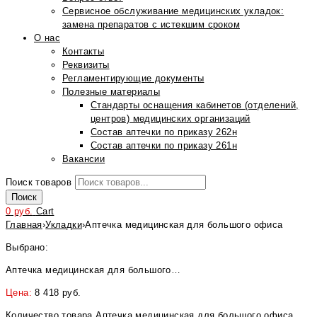
Сервисное обслуживание медицинских укладок:
замена препаратов с истекшим сроком
О нас
Контакты
Реквизиты
Регламентирующие документы
Полезные материалы
Стандарты оснащения кабинетов (отделений,
центров) медицинских организаций
Состав аптечки по приказу 262н
Состав аптечки по приказу 261н
Вакансии
Поиск товаров
Поиск
0
руб.
Cart
Главная
›
Укладки
›
Аптечка медицинская для большого офиса
Выбрано:
Аптечка медицинская для большого…
Цена:
8 418
руб.
Количество товара Аптечка медицинская для большого офиса