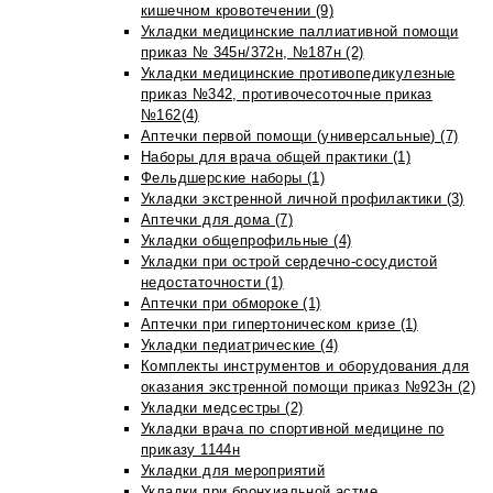
кишечном кровотечении (9)
Укладки медицинские паллиативной помощи
приказ № 345н/372н, №187н (2)
Укладки медицинские противопедикулезные
приказ №342, противочесоточные приказ
№162(4)
Аптечки первой помощи (универсальные) (7)
Наборы для врача общей практики (1)
Фельдшерские наборы (1)
Укладки экстренной личной профилактики (3)
Аптечки для дома (7)
Укладки общепрофильные (4)
Укладки при острой сердечно-сосудистой
недостаточности (1)
Аптечки при обмороке (1)
Аптечки при гипертоническом кризе (1)
Укладки педиатрические (4)
Комплекты инструментов и оборудования для
оказания экстренной помощи приказ №923н (2)
Укладки медсестры (2)
Укладки врача по спортивной медицине по
приказу 1144н
Укладки для мероприятий
Укладки при бронхиальной астме