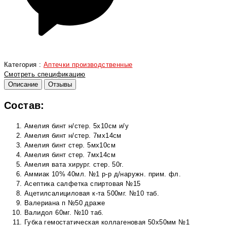
Категория :
Аптечки производственные
Смотреть спецификацию
Описание
Отзывы
Состав:
Амелия бинт н/стер. 5х10см и/у
Амелия бинт н/стер. 7мх14см
Амелия бинт стер. 5мх10см
Амелия бинт стер. 7мх14см
Амелия вата хирург. стер. 50г.
Аммиак 10% 40мл. №1 р-р д/наружн. прим. фл.
Асептика салфетка спиртовая №15
Ацетилсалициловая к-та 500мг. №10 таб.
Валериана п №50 драже
Валидол 60мг. №10 таб.
Губка гемостатическая коллагеновая 50х50мм №1