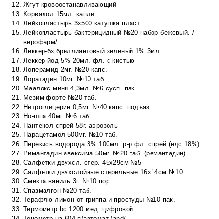
Жгут кровоостанавливающий
Корвалол 15мл. капли
Лейкопластырь 3х500 катушка пласт.
Лейкопластырь бактерицидный №20 набор бежевый. /
верофарм/
Леккер-бз бриллиантовый зеленый 1% 3мл.
Леккер-йод 5% 20мл. фл. с кистью
Лоперамид 2мг. №20 капс.
Лоратадин 10мг. №10 таб.
Маалокс мини 4,3мл. №6 сусп. пак.
Мезим-форте №20 таб.
Нитроглицерин 0,5мг. №40 капс. подъяз.
Но-шпа 40мг. №6 таб.
Пантенол-спрей 58г. аэрозоль
Парацетамол 500мг. №10 таб.
Перекись водорода 3% 100мл. р-р фл. спрей (ндс 18%)
Римантадин авексима 50мг. №20 таб. (ремантадин)
Салфетки двухсл. стер. 45х29см №5
Салфетки двухслойные стерильные 16х14см №10
Смекта ваниль 3г. №10 пор.
Спазмалгон №20 таб.
Терафлю лимон от гриппа и простуды №10 пак.
Термометр bd 1200 мед. цифровой
Тонометр ua-604 п/автомат /and/