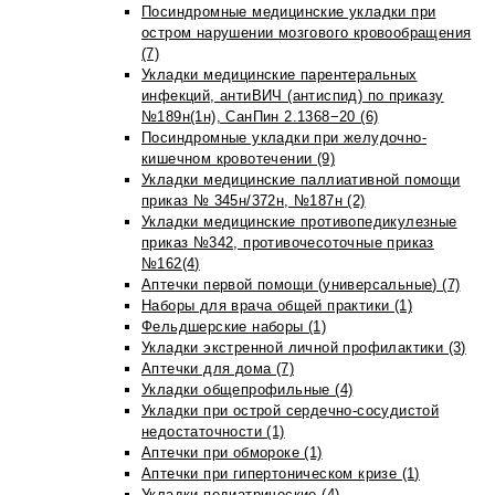
Посиндромные медицинские укладки при
остром нарушении мозгового кровообращения
(7)
Укладки медицинские парентеральных
инфекций, антиВИЧ (антиспид) по приказу
№189н(1н), СанПин 2.1368−20 (6)
Посиндромные укладки при желудочно-
кишечном кровотечении (9)
Укладки медицинские паллиативной помощи
приказ № 345н/372н, №187н (2)
Укладки медицинские противопедикулезные
приказ №342, противочесоточные приказ
№162(4)
Аптечки первой помощи (универсальные) (7)
Наборы для врача общей практики (1)
Фельдшерские наборы (1)
Укладки экстренной личной профилактики (3)
Аптечки для дома (7)
Укладки общепрофильные (4)
Укладки при острой сердечно-сосудистой
недостаточности (1)
Аптечки при обмороке (1)
Аптечки при гипертоническом кризе (1)
Укладки педиатрические (4)