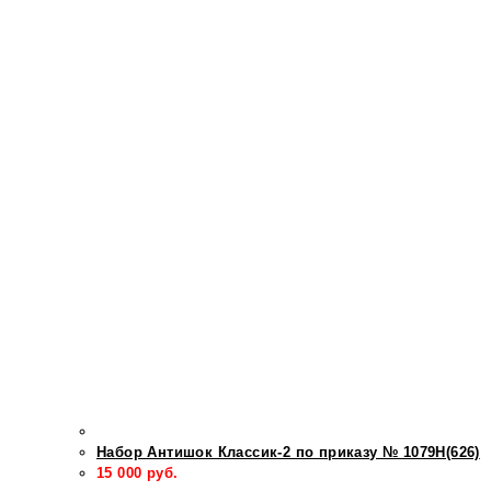
Набор Антишок Классик-2 по приказу № 1079Н(626)
15 000
руб.