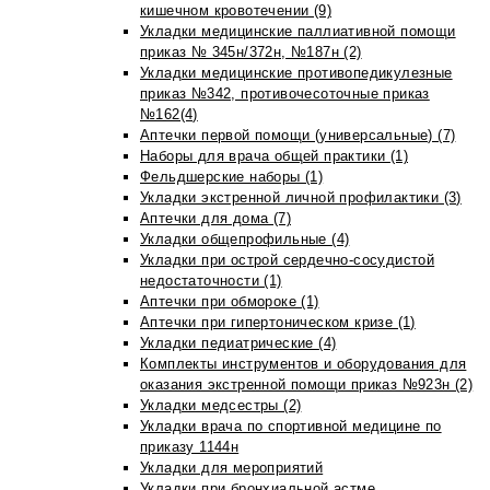
кишечном кровотечении (9)
Укладки медицинские паллиативной помощи
приказ № 345н/372н, №187н (2)
Укладки медицинские противопедикулезные
приказ №342, противочесоточные приказ
№162(4)
Аптечки первой помощи (универсальные) (7)
Наборы для врача общей практики (1)
Фельдшерские наборы (1)
Укладки экстренной личной профилактики (3)
Аптечки для дома (7)
Укладки общепрофильные (4)
Укладки при острой сердечно-сосудистой
недостаточности (1)
Аптечки при обмороке (1)
Аптечки при гипертоническом кризе (1)
Укладки педиатрические (4)
Комплекты инструментов и оборудования для
оказания экстренной помощи приказ №923н (2)
Укладки медсестры (2)
Укладки врача по спортивной медицине по
приказу 1144н
Укладки для мероприятий
Укладки при бронхиальной астме