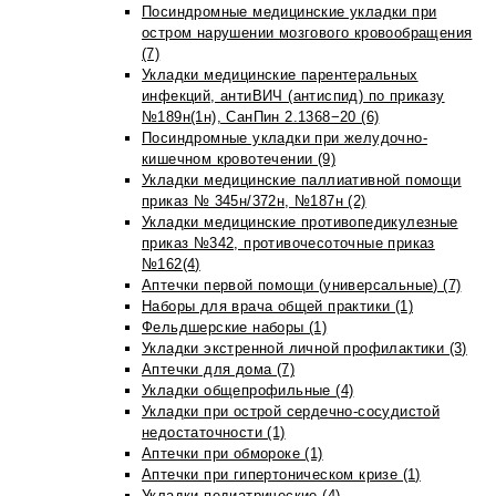
Посиндромные медицинские укладки при
остром нарушении мозгового кровообращения
(7)
Укладки медицинские парентеральных
инфекций, антиВИЧ (антиспид) по приказу
№189н(1н), СанПин 2.1368−20 (6)
Посиндромные укладки при желудочно-
кишечном кровотечении (9)
Укладки медицинские паллиативной помощи
приказ № 345н/372н, №187н (2)
Укладки медицинские противопедикулезные
приказ №342, противочесоточные приказ
№162(4)
Аптечки первой помощи (универсальные) (7)
Наборы для врача общей практики (1)
Фельдшерские наборы (1)
Укладки экстренной личной профилактики (3)
Аптечки для дома (7)
Укладки общепрофильные (4)
Укладки при острой сердечно-сосудистой
недостаточности (1)
Аптечки при обмороке (1)
Аптечки при гипертоническом кризе (1)
Укладки педиатрические (4)